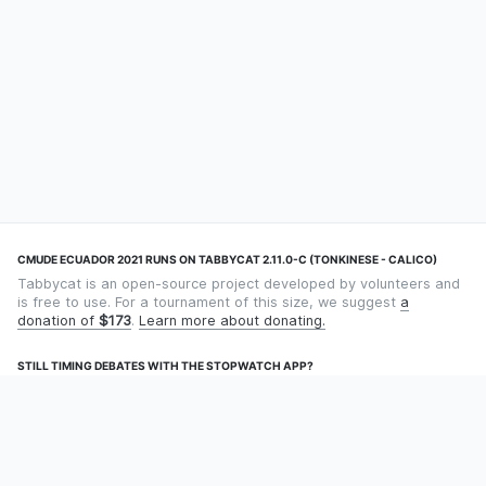
CMUDE ECUADOR 2021 RUNS ON TABBYCAT 2.11.0-C (TONKINESE - CALICO)
Tabbycat is an open-source project developed by volunteers and
is free to use. For a tournament of this size, we suggest
a
donation of
$173
.
Learn more about donating.
STILL TIMING DEBATES WITH THE STOPWATCH APP?
Using an app designed for debate timekeeping makes speaking
and adjudicating easier! Check out
Timekept
(iPhone/iPad) or
Debatekeeper
(Android).
OUR ORGANISATION